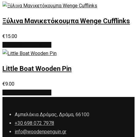
Ξύλινα Μανικετόκουμπα Wenge Cufflinks
€
15.00
Προσθήκη στο καλάθι
Little Boat Wooden Pin
€
9.00
Προσθήκη στο καλάθι
Αμπελάκια Δράμας, Δράμα, 66100
+30 698 072 7978
info@woodenpenguin.gr