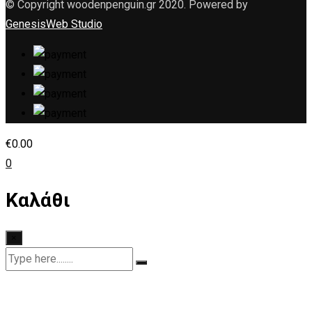
© Copyright woodenpenguin.gr 2020. Powered by
GenesisWeb Studio
€
0.00
0
Καλάθι
×